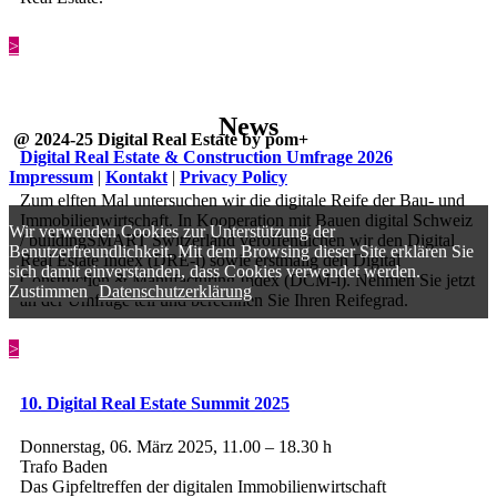
>
News
@ 2024-25 Digital Real Estate by pom+
Digital Real Estate & Construction Umfrage 2026
Impressum
|
Kontakt
|
Privacy Policy
Zum elften Mal untersuchen wir die digitale Reife der Bau- und
Immobilienwirtschaft. In Kooperation mit Bauen digital Schweiz
Wir verwenden Cookies zur Unterstützung der
/ buildingSMART Switzerland veröffentlichen wir den Digital
Benutzerfreundlichkeit. Mit dem Browsing dieser Site erklären Sie
Real Estate Index (DRE-i) sowie erstmalig den Digital
sich damit einverstanden, dass Cookies verwendet werden.
Construction & Manufacturing Index (DCM-i). Nehmen Sie jetzt
Zustimmen
Datenschutzerklärung
an der Umfrage teil und berechnen Sie Ihren Reifegrad.
>
10. Digital Real Estate Summit 2025
Donnerstag, 06. März 2025, 11.00 – 18.30 h
Trafo Baden
Das Gipfeltreffen der digitalen Immobilienwirtschaft