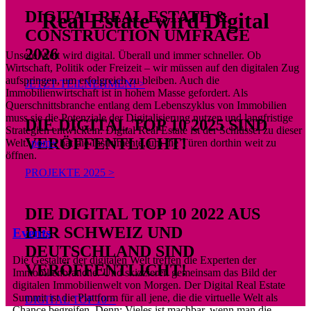
DIGITAL REAL ESTATE &
Real Estate wird Digital
CONSTRUCTION UMFRAGE
2026
Unsere Welt wird digital.
Überall und immer schneller. Ob
Wirtschaft, Politik oder Freizeit – wir müssen auf den digitalen Zug
aufspringen, um erfolgreich zu bleiben. Auch die
JETZT TEILNEHMEN! >
Immobilienwirtschaft ist in hohem Masse gefordert. Als
Querschnittsbranche entlang dem Lebenszyklus von Immobilien
muss sie die Potenziale der Digitalisierung nutzen und langfristige
DIE DIGITAL TOP 10 2025 SIND
Strategien entwickeln. Digital Real Estate ist der Schlüssel zu dieser
VERÖFFENTLICHT!
Welt.
pom+
hat die Instrumente, um die Türen dorthin weit zu
öffnen.
PROJEKTE 2025 >
DIE DIGITAL TOP 10 2022 AUS
DER SCHWEIZ UND
Events
DEUTSCHLAND SIND
Die Gestalter der digitalen Welt treffen die Experten der
VERÖFFENTLICHT!
Immobilienbranche. Und skizzieren gemeinsam das Bild der
digitalen Immobilienwelt von Morgen. Der Digital Real Estate
Summit ist die Plattform für all jene, die die virtuelle Welt als
DIGITAL TOP 10 >
Chance begreifen. Denn: Vieles ist machbar, wenn man die