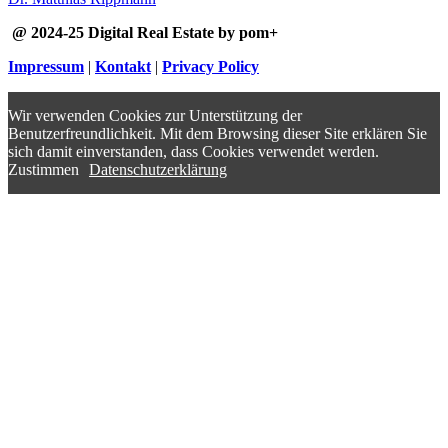
@ 2024-25 Digital Real Estate by pom+
Impressum
|
Kontakt
|
Privacy Policy
Wir verwenden Cookies zur Unterstützung der
Benutzerfreundlichkeit. Mit dem Browsing dieser Site erklären Sie
sich damit einverstanden, dass Cookies verwendet werden.
Zustimmen
Datenschutzerklärung