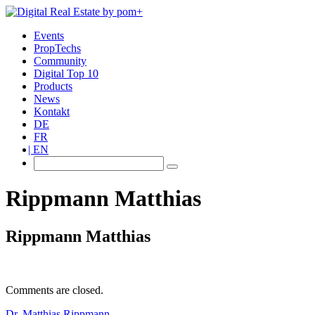
Events
PropTechs
Community
Digital Top 10
Products
News
Kontakt
DE
FR
EN
Rippmann Matthias
Rippmann Matthias
Comments are closed.
Dr. Matthias Rippmann