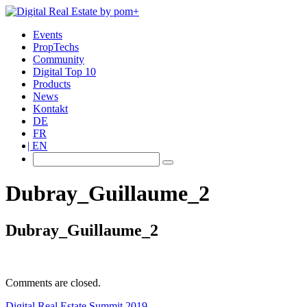
Events
PropTechs
Community
Digital Top 10
Products
News
Kontakt
DE
FR
EN
Dubray_Guillaume_2
Dubray_Guillaume_2
Comments are closed.
Digital Real Estate Summit 2019