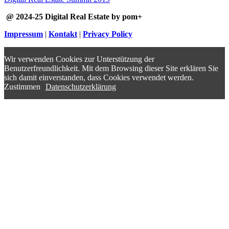
@ 2024-25 Digital Real Estate by pom+
Impressum
|
Kontakt
|
Privacy Policy
Wir verwenden Cookies zur Unterstützung der
Benutzerfreundlichkeit. Mit dem Browsing dieser Site erklären Sie
sich damit einverstanden, dass Cookies verwendet werden.
Zustimmen
Datenschutzerklärung