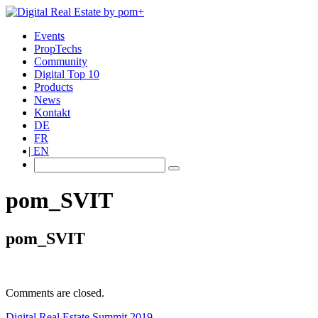
Events
PropTechs
Community
Digital Top 10
Products
News
Kontakt
DE
FR
EN
pom_SVIT
pom_SVIT
Comments are closed.
Digital Real Estate Summit 2019