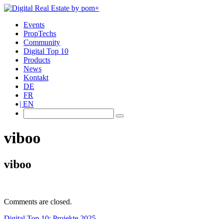
Events
PropTechs
Community
Digital Top 10
Products
News
Kontakt
DE
FR
EN
viboo
viboo
Comments are closed.
Digital Top 10: Projekte 2025