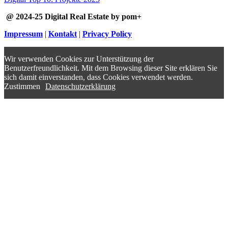
@ 2024-25 Digital Real Estate by pom+
Impressum
|
Kontakt
|
Privacy Policy
Wir verwenden Cookies zur Unterstützung der
Benutzerfreundlichkeit. Mit dem Browsing dieser Site erklären Sie
sich damit einverstanden, dass Cookies verwendet werden.
Zustimmen
Datenschutzerklärung