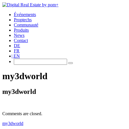
Événements
Proptechs
Communauté
Produits
News
Contact
DE
FR
EN
my3dworld
my3dworld
Comments are closed.
my3dworld