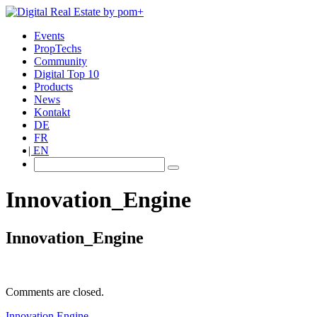
Events
PropTechs
Community
Digital Top 10
Products
News
Kontakt
DE
FR
EN
Innovation_Engine
Innovation_Engine
Comments are closed.
Innovation Engine