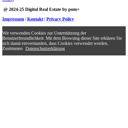
@ 2024-25 Digital Real Estate by pom+
Impressum
|
Kontakt
|
Privacy Policy
Wir verwenden Cookies zur Unterstützung der
Benutzerfreundlichkeit. Mit dem Browsing dieser Site erklären Sie
sich damit einverstanden, dass Cookies verwendet werden.
Zustimmen
Datenschutzerklärung