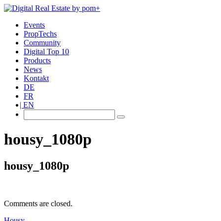
Events
PropTechs
Community
Digital Top 10
Products
News
Kontakt
DE
FR
EN
housy_1080p
housy_1080p
Comments are closed.
Housy