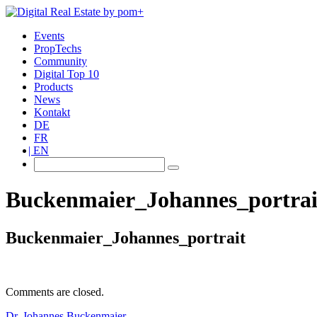
Events
PropTechs
Community
Digital Top 10
Products
News
Kontakt
DE
FR
EN
Buckenmaier_Johannes_portrai
Buckenmaier_Johannes_portrait
Comments are closed.
Dr. Johannes Buckenmaier