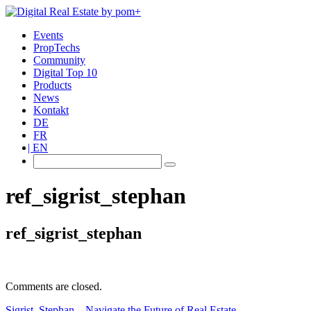
Events
PropTechs
Community
Digital Top 10
Products
News
Kontakt
DE
FR
EN
ref_sigrist_stephan
ref_sigrist_stephan
Comments are closed.
Sigrist, Stephan – Navigate the Future of Real Estate