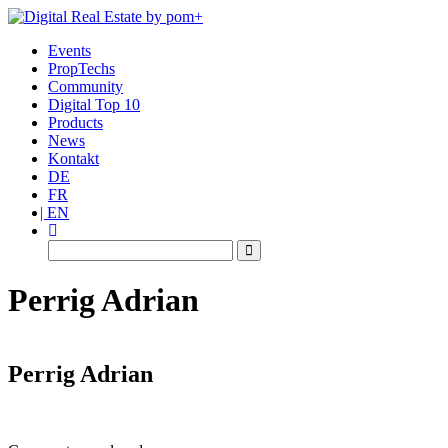
Events
PropTechs
Community
Digital Top 10
Products
News
Kontakt
DE
FR
EN
Perrig Adrian
Perrig Adrian