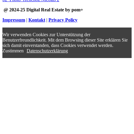
@ 2024-25 Digital Real Estate by pom+
Impressum
|
Kontakt
|
Privacy Policy
Wir verwenden Cookies zur Unterstützung der
Benutzerfreundlichkeit. Mit dem Browsing dieser Site erklären Sie
sich damit einverstanden, dass Cookies verwendet werden.
Zustimmen
Datenschutzerklärung