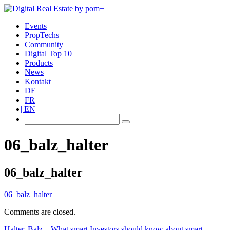
Events
PropTechs
Community
Digital Top 10
Products
News
Kontakt
DE
FR
EN
06_balz_halter
06_balz_halter
06_balz_halter
Comments are closed.
Halter, Balz – What smart Investors should know about smart