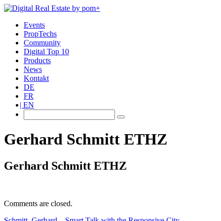
Events
PropTechs
Community
Digital Top 10
Products
News
Kontakt
DE
FR
EN
Gerhard Schmitt ETHZ
Gerhard Schmitt ETHZ
Comments are closed.
Schmitt, Gerhard – Smart Talk with the Responsive City