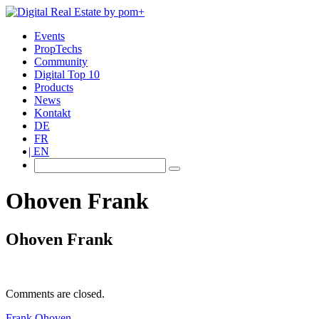
Events
PropTechs
Community
Digital Top 10
Products
News
Kontakt
DE
FR
EN
Ohoven Frank
Ohoven Frank
Comments are closed.
Frank Ohoven