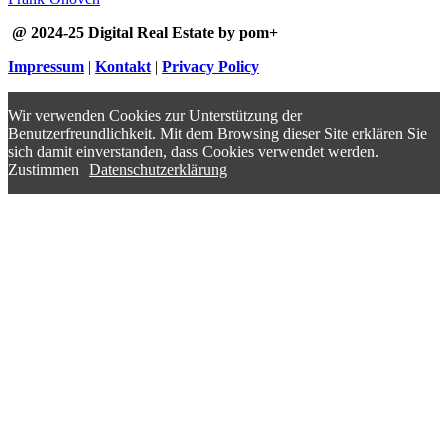
@ 2024-25 Digital Real Estate by pom+
Impressum
|
Kontakt
|
Privacy Policy
Wir verwenden Cookies zur Unterstützung der
Benutzerfreundlichkeit. Mit dem Browsing dieser Site erklären Sie
sich damit einverstanden, dass Cookies verwendet werden.
Zustimmen
Datenschutzerklärung