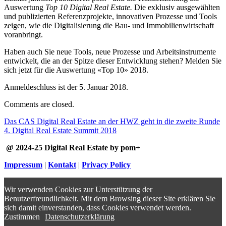
Auswertung
Top 10 Digital Real Estate.
Die exklusiv ausgewählten
und publizierten Referenzprojekte, innovativen Prozesse und Tools
zeigen, wie die Digitalisierung die Bau- und Immobilienwirtschaft
voranbringt.
Haben auch Sie neue Tools, neue Prozesse und Arbeitsinstrumente
entwickelt, die an der Spitze dieser Entwicklung stehen? Melden Sie
sich jetzt für die Auswertung «Top 10» 2018.
Anmeldeschluss ist der 5. Januar 2018.
Comments are closed.
Das CAS Digital Real Estate an der HWZ geht in die zweite Runde
4. Digital Real Estate Summit 2018
@ 2024-25 Digital Real Estate by pom+
Impressum
|
Kontakt
|
Privacy Policy
Wir verwenden Cookies zur Unterstützung der
Benutzerfreundlichkeit. Mit dem Browsing dieser Site erklären Sie
sich damit einverstanden, dass Cookies verwendet werden.
Zustimmen
Datenschutzerklärung