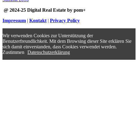
@ 2024-25 Digital Real Estate by pom+
Impressum
|
Kontakt
|
Privacy Policy
Wir verwenden Cookies zur Unterstützung der
Benutzerfreundlichkeit. Mit dem Browsing dieser Site erklären Sie
sich damit einverstanden, dass Cookies verwendet werden.
Zustimmen
Datenschutzerklärung