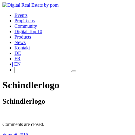
Events
PropTechs
Community
Digital Top 10
Products
News
Kontakt
DE
FR
EN
Schindlerlogo
Schindlerlogo
Comments are closed.
Summit 2016