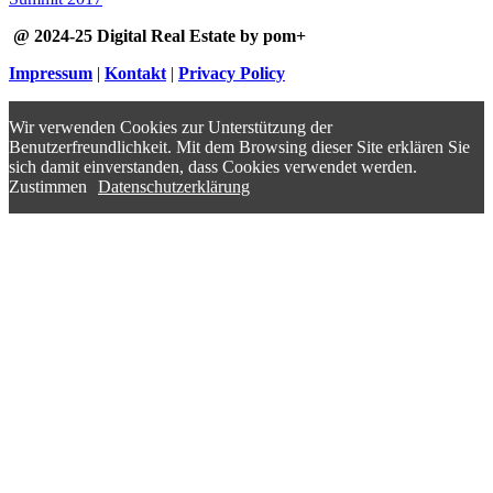
@ 2024-25 Digital Real Estate by pom+
Impressum
|
Kontakt
|
Privacy Policy
Wir verwenden Cookies zur Unterstützung der
Benutzerfreundlichkeit. Mit dem Browsing dieser Site erklären Sie
sich damit einverstanden, dass Cookies verwendet werden.
Zustimmen
Datenschutzerklärung