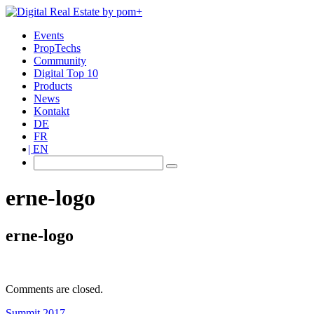
Events
PropTechs
Community
Digital Top 10
Products
News
Kontakt
DE
FR
EN
erne-logo
erne-logo
Comments are closed.
Summit 2017