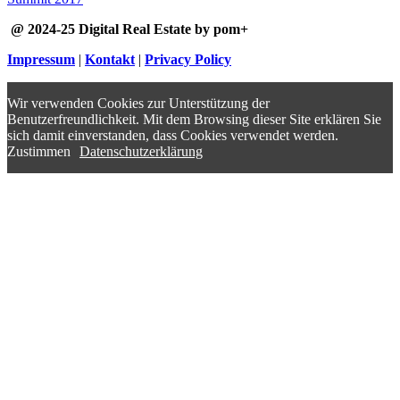
@ 2024-25 Digital Real Estate by pom+
Impressum
|
Kontakt
|
Privacy Policy
Wir verwenden Cookies zur Unterstützung der
Benutzerfreundlichkeit. Mit dem Browsing dieser Site erklären Sie
sich damit einverstanden, dass Cookies verwendet werden.
Zustimmen
Datenschutzerklärung