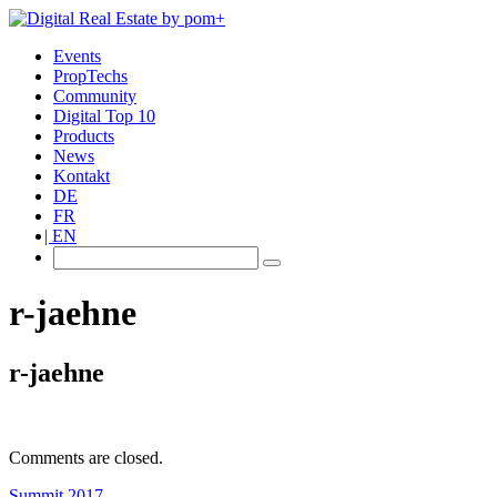
Events
PropTechs
Community
Digital Top 10
Products
News
Kontakt
DE
FR
EN
r-jaehne
r-jaehne
Comments are closed.
Summit 2017