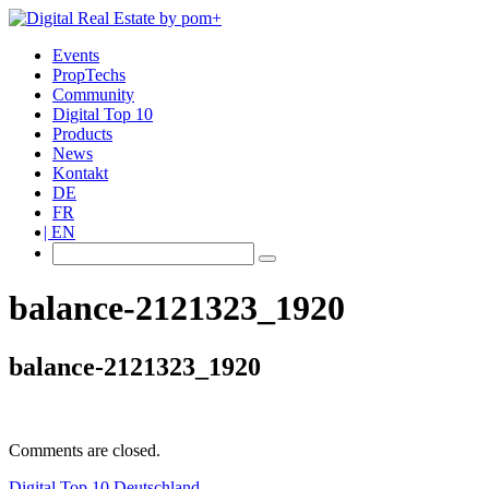
Events
PropTechs
Community
Digital Top 10
Products
News
Kontakt
DE
FR
EN
balance-2121323_1920
balance-2121323_1920
Comments are closed.
Digital Top 10 Deutschland