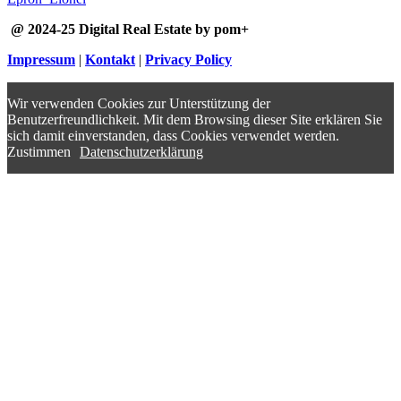
@ 2024-25 Digital Real Estate by pom+
Impressum
|
Kontakt
|
Privacy Policy
Wir verwenden Cookies zur Unterstützung der
Benutzerfreundlichkeit. Mit dem Browsing dieser Site erklären Sie
sich damit einverstanden, dass Cookies verwendet werden.
Zustimmen
Datenschutzerklärung