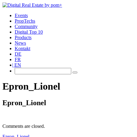
Events
PropTechs
Community
Digital Top 10
Products
News
Kontakt
DE
FR
EN
Epron_Lionel
Epron_Lionel
Comments are closed.
Epron_Lionel