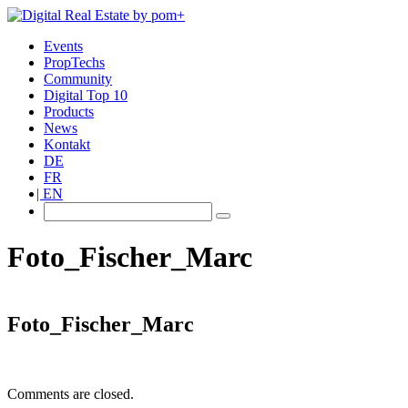
Events
PropTechs
Community
Digital Top 10
Products
News
Kontakt
DE
FR
EN
Foto_Fischer_Marc
Foto_Fischer_Marc
Comments are closed.