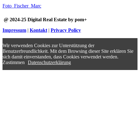
Foto_Fischer_Marc
@ 2024-25 Digital Real Estate by pom+
Impressum
|
Kontakt
|
Privacy Policy
Wir verwenden Cookies zur Unterstützung der
Benutzerfreundlichkeit. Mit dem Browsing dieser Site erklären Sie
sich damit einverstanden, dass Cookies verwendet werden.
Zustimmen
Datenschutzerklärung