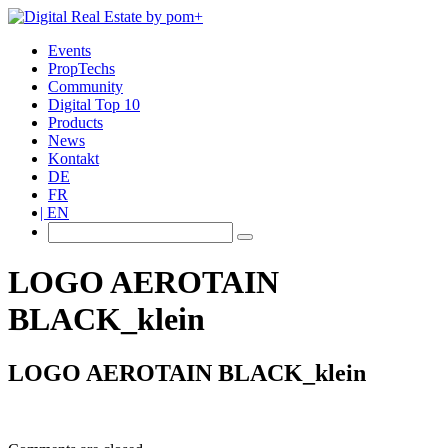
Events
PropTechs
Community
Digital Top 10
Products
News
Kontakt
DE
FR
EN
LOGO AEROTAIN
BLACK_klein
LOGO AEROTAIN BLACK_klein