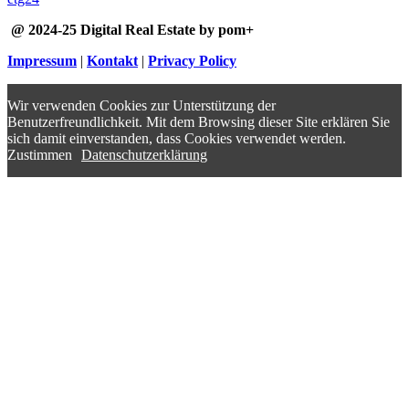
@ 2024-25 Digital Real Estate by pom+
Impressum
|
Kontakt
|
Privacy Policy
Wir verwenden Cookies zur Unterstützung der
Benutzerfreundlichkeit. Mit dem Browsing dieser Site erklären Sie
sich damit einverstanden, dass Cookies verwendet werden.
Zustimmen
Datenschutzerklärung