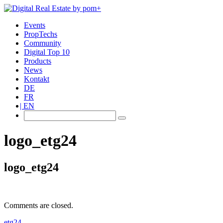
Events
PropTechs
Community
Digital Top 10
Products
News
Kontakt
DE
FR
EN
logo_etg24
logo_etg24
Comments are closed.
etg24