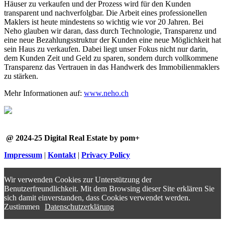
Häuser zu verkaufen und der Prozess wird für den Kunden
transparent und nachverfolgbar. Die Arbeit eines professionellen
Maklers ist heute mindestens so wichtig wie vor 20 Jahren. Bei
Neho glauben wir daran, dass durch Technologie, Transparenz und
eine neue Bezahlungsstruktur der Kunden eine neue Möglichkeit hat
sein Haus zu verkaufen. Dabei liegt unser Fokus nicht nur darin,
dem Kunden Zeit und Geld zu sparen, sondern durch vollkommene
Transparenz das Vertrauen in das Handwerk des Immobilienmaklers
zu stärken.
Mehr Informationen auf:
www.neho.ch
@ 2024-25 Digital Real Estate by pom+
Impressum
|
Kontakt
|
Privacy Policy
Wir verwenden Cookies zur Unterstützung der
Benutzerfreundlichkeit. Mit dem Browsing dieser Site erklären Sie
sich damit einverstanden, dass Cookies verwendet werden.
Zustimmen
Datenschutzerklärung