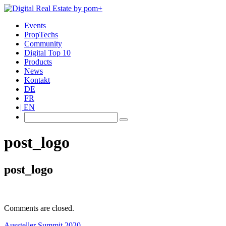
Events
PropTechs
Community
Digital Top 10
Products
News
Kontakt
DE
FR
EN
post_logo
post_logo
Comments are closed.
Aussteller Summit 2020