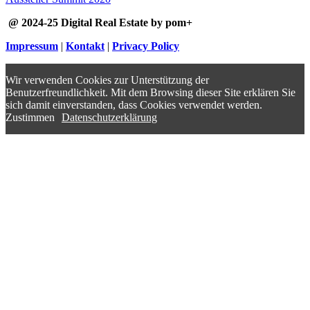
@ 2024-25 Digital Real Estate by pom+
Impressum
|
Kontakt
|
Privacy Policy
Wir verwenden Cookies zur Unterstützung der
Benutzerfreundlichkeit. Mit dem Browsing dieser Site erklären Sie
sich damit einverstanden, dass Cookies verwendet werden.
Zustimmen
Datenschutzerklärung