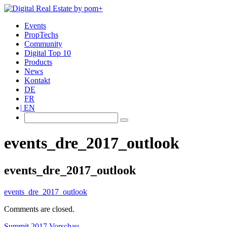
Events
PropTechs
Community
Digital Top 10
Products
News
Kontakt
DE
FR
EN
events_dre_2017_outlook
events_dre_2017_outlook
events_dre_2017_outlook
Comments are closed.
Summit 2017 Vorschau