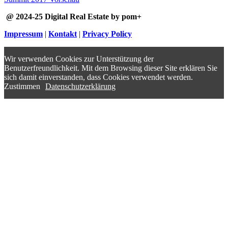
@ 2024-25 Digital Real Estate by pom+
Impressum
|
Kontakt
|
Privacy Policy
Wir verwenden Cookies zur Unterstützung der
Benutzerfreundlichkeit. Mit dem Browsing dieser Site erklären Sie
sich damit einverstanden, dass Cookies verwendet werden.
Zustimmen
Datenschutzerklärung