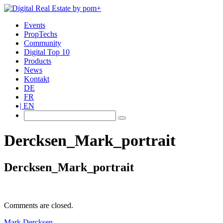
Events
PropTechs
Community
Digital Top 10
Products
News
Kontakt
DE
FR
EN
Dercksen_Mark_portrait
Dercksen_Mark_portrait
Comments are closed.
Mark Dercksen