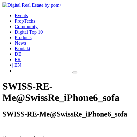
Events
PropTechs
Community
Digital Top 10
Products
News
Kontakt
DE
FR
EN
SWISS-RE-
Me@SwissRe_iPhone6_sofa
SWISS-RE-Me@SwissRe_iPhone6_sofa