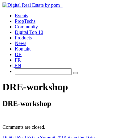
Events
PropTechs
Community
Digital Top 10
Products
News
Kontakt
DE
FR
EN
DRE-workshop
DRE-workshop
Comments are closed.
Digital Real Estate Summit 2019 Save the Date